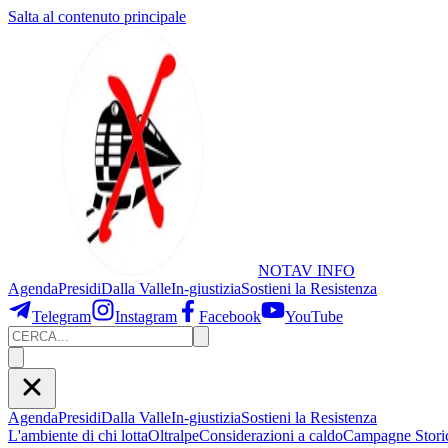
Salta al contenuto principale
NOTAV
INFO
Agenda
Presidi
Dalla Valle
In-giustizia
Sostieni
la Resistenza
Telegram
Instagram
Facebook
YouTube
Agenda
Presidi
Dalla Valle
In-giustizia
Sostieni la Resistenza
L'ambiente di chi lotta
Oltralpe
Considerazioni a caldo
Campagne Stori