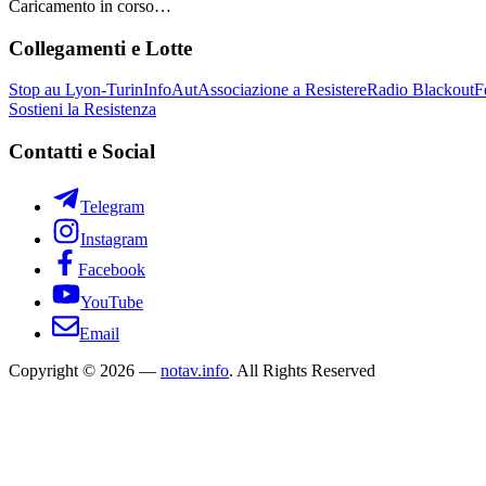
Caricamento in corso…
Collegamenti e Lotte
Stop au Lyon-Turin
InfoAut
Associazione a Resistere
Radio Blackout
F
Sostieni la Resistenza
Contatti e Social
Telegram
Instagram
Facebook
YouTube
Email
Copyright © 2026 —
notav.info
. All Rights Reserved