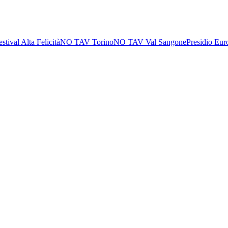
estival Alta Felicità
NO TAV Torino
NO TAV Val Sangone
Presidio Eur