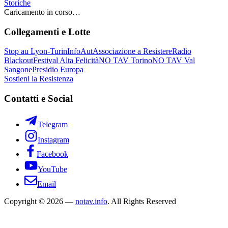
Storiche
Caricamento in corso…
Collegamenti e Lotte
Stop au Lyon-Turin
InfoAut
Associazione a Resistere
Radio
Blackout
Festival Alta Felicità
NO TAV Torino
NO TAV Val
Sangone
Presidio Europa
Sostieni la Resistenza
Contatti e Social
Telegram
Instagram
Facebook
YouTube
Email
Copyright © 2026 —
notav.info
. All Rights Reserved