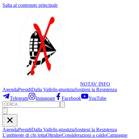
Salta al contenuto principale
NOTAV
INFO
Agenda
Presidi
Dalla Valle
In-giustizia
Sostieni
la Resistenza
Telegram
Instagram
Facebook
YouTube
Agenda
Presidi
Dalla Valle
In-giustizia
Sostieni la Resistenza
L'ambiente di chi lotta
Oltralpe
Considerazioni a caldo
Campagne