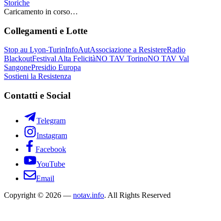
Storiche
Caricamento in corso…
Collegamenti e Lotte
Stop au Lyon-Turin
InfoAut
Associazione a Resistere
Radio
Blackout
Festival Alta Felicità
NO TAV Torino
NO TAV Val
Sangone
Presidio Europa
Sostieni la Resistenza
Contatti e Social
Telegram
Instagram
Facebook
YouTube
Email
Copyright © 2026 —
notav.info
. All Rights Reserved