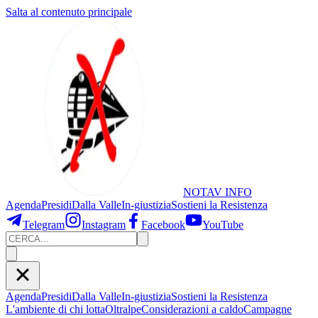
Salta al contenuto principale
NOTAV
INFO
Agenda
Presidi
Dalla Valle
In-giustizia
Sostieni
la Resistenza
Telegram
Instagram
Facebook
YouTube
Agenda
Presidi
Dalla Valle
In-giustizia
Sostieni la Resistenza
L'ambiente di chi lotta
Oltralpe
Considerazioni a caldo
Campagne