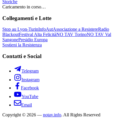
Storiche
Caricamento in corso…
Collegamenti e Lotte
Stop au Lyon-Turin
InfoAut
Associazione a Resistere
Radio
Blackout
Festival Alta Felicità
NO TAV Torino
NO TAV Val
Sangone
Presidio Europa
Sostieni la Resistenza
Contatti e Social
Telegram
Instagram
Facebook
YouTube
Email
Copyright © 2026 —
notav.info
. All Rights Reserved