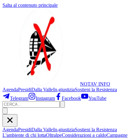
Salta al contenuto principale
NOTAV
INFO
Agenda
Presidi
Dalla Valle
In-giustizia
Sostieni
la Resistenza
Telegram
Instagram
Facebook
YouTube
Agenda
Presidi
Dalla Valle
In-giustizia
Sostieni la Resistenza
L'ambiente di chi lotta
Oltralpe
Considerazioni a caldo
Campagne