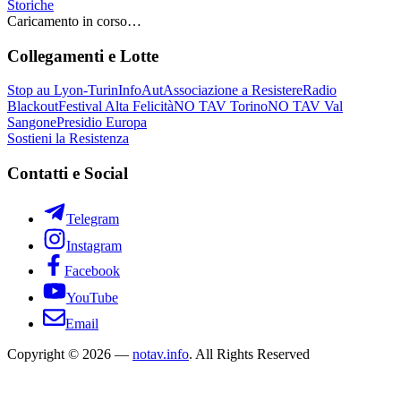
Storiche
Caricamento in corso…
Collegamenti e Lotte
Stop au Lyon-Turin
InfoAut
Associazione a Resistere
Radio
Blackout
Festival Alta Felicità
NO TAV Torino
NO TAV Val
Sangone
Presidio Europa
Sostieni la Resistenza
Contatti e Social
Telegram
Instagram
Facebook
YouTube
Email
Copyright © 2026 —
notav.info
. All Rights Reserved