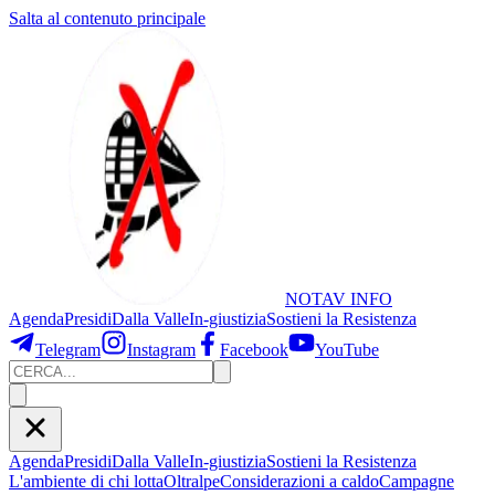
Salta al contenuto principale
NOTAV
INFO
Agenda
Presidi
Dalla Valle
In-giustizia
Sostieni
la Resistenza
Telegram
Instagram
Facebook
YouTube
Agenda
Presidi
Dalla Valle
In-giustizia
Sostieni la Resistenza
L'ambiente di chi lotta
Oltralpe
Considerazioni a caldo
Campagne