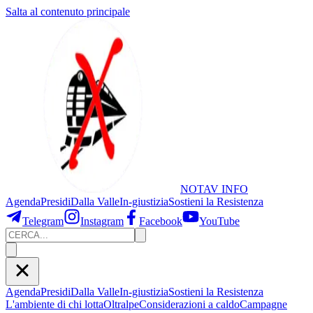
Salta al contenuto principale
NOTAV
INFO
Agenda
Presidi
Dalla Valle
In-giustizia
Sostieni
la Resistenza
Telegram
Instagram
Facebook
YouTube
Agenda
Presidi
Dalla Valle
In-giustizia
Sostieni la Resistenza
L'ambiente di chi lotta
Oltralpe
Considerazioni a caldo
Campagne