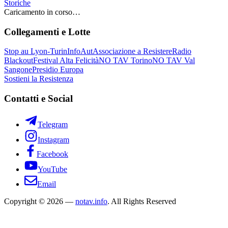
Storiche
Caricamento in corso…
Collegamenti e Lotte
Stop au Lyon-Turin
InfoAut
Associazione a Resistere
Radio
Blackout
Festival Alta Felicità
NO TAV Torino
NO TAV Val
Sangone
Presidio Europa
Sostieni la Resistenza
Contatti e Social
Telegram
Instagram
Facebook
YouTube
Email
Copyright © 2026 —
notav.info
. All Rights Reserved