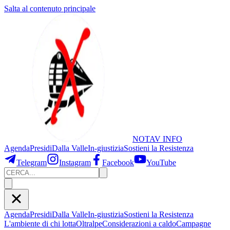
Salta al contenuto principale
NOTAV
INFO
Agenda
Presidi
Dalla Valle
In-giustizia
Sostieni
la Resistenza
Telegram
Instagram
Facebook
YouTube
Agenda
Presidi
Dalla Valle
In-giustizia
Sostieni la Resistenza
L'ambiente di chi lotta
Oltralpe
Considerazioni a caldo
Campagne