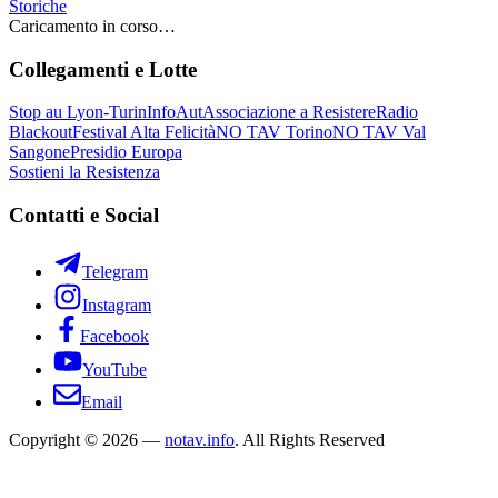
Storiche
Caricamento in corso…
Collegamenti e Lotte
Stop au Lyon-Turin
InfoAut
Associazione a Resistere
Radio
Blackout
Festival Alta Felicità
NO TAV Torino
NO TAV Val
Sangone
Presidio Europa
Sostieni la Resistenza
Contatti e Social
Telegram
Instagram
Facebook
YouTube
Email
Copyright © 2026 —
notav.info
. All Rights Reserved