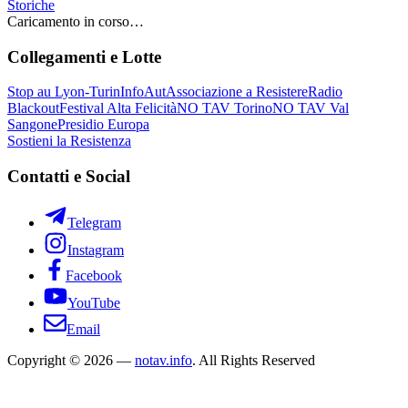
Storiche
Caricamento in corso…
Collegamenti e Lotte
Stop au Lyon-Turin
InfoAut
Associazione a Resistere
Radio
Blackout
Festival Alta Felicità
NO TAV Torino
NO TAV Val
Sangone
Presidio Europa
Sostieni la Resistenza
Contatti e Social
Telegram
Instagram
Facebook
YouTube
Email
Copyright © 2026 —
notav.info
. All Rights Reserved