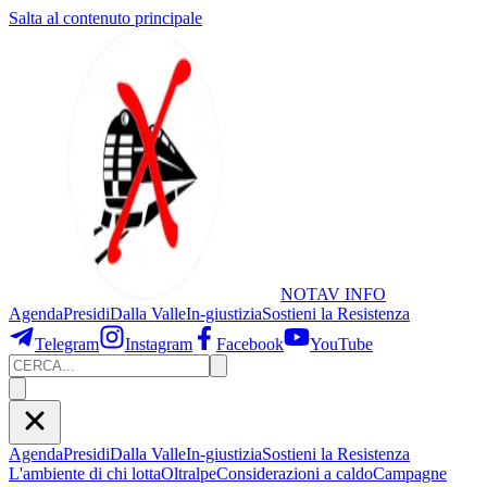
Salta al contenuto principale
NOTAV
INFO
Agenda
Presidi
Dalla Valle
In-giustizia
Sostieni
la Resistenza
Telegram
Instagram
Facebook
YouTube
Agenda
Presidi
Dalla Valle
In-giustizia
Sostieni la Resistenza
L'ambiente di chi lotta
Oltralpe
Considerazioni a caldo
Campagne