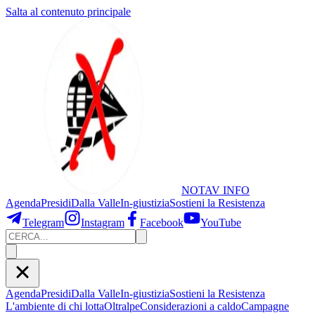
Salta al contenuto principale
NOTAV
INFO
Agenda
Presidi
Dalla Valle
In-giustizia
Sostieni
la Resistenza
Telegram
Instagram
Facebook
YouTube
Agenda
Presidi
Dalla Valle
In-giustizia
Sostieni la Resistenza
L'ambiente di chi lotta
Oltralpe
Considerazioni a caldo
Campagne