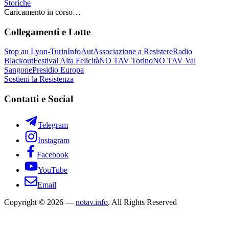
Storiche
Caricamento in corso…
Collegamenti e Lotte
Stop au Lyon-Turin
InfoAut
Associazione a Resistere
Radio
Blackout
Festival Alta Felicità
NO TAV Torino
NO TAV Val
Sangone
Presidio Europa
Sostieni la Resistenza
Contatti e Social
Telegram
Instagram
Facebook
YouTube
Email
Copyright © 2026 —
notav.info
. All Rights Reserved