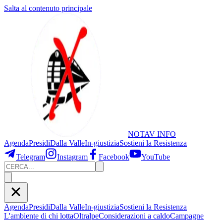
Salta al contenuto principale
NOTAV
INFO
Agenda
Presidi
Dalla Valle
In-giustizia
Sostieni
la Resistenza
Telegram
Instagram
Facebook
YouTube
Agenda
Presidi
Dalla Valle
In-giustizia
Sostieni la Resistenza
L'ambiente di chi lotta
Oltralpe
Considerazioni a caldo
Campagne