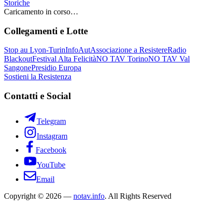
Storiche
Caricamento in corso…
Collegamenti e Lotte
Stop au Lyon-Turin
InfoAut
Associazione a Resistere
Radio
Blackout
Festival Alta Felicità
NO TAV Torino
NO TAV Val
Sangone
Presidio Europa
Sostieni la Resistenza
Contatti e Social
Telegram
Instagram
Facebook
YouTube
Email
Copyright © 2026 —
notav.info
. All Rights Reserved